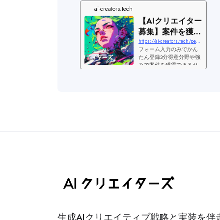
Pollo AI
ai-creators.tech
【AIクリエイター
募集】案件を獲得
Leonardo AI
できるビジネスマ
https://ai-creators.tech/personal/entry
フォーム入力のみでかん
ッチングサイト
Whisk
たん登録3分得意分野や強
みで案件を獲得できるAI
クリエイター案件マッチ
GAZAI
ングサイト「AIクリエイ
ターズ」AIクリエイター
の方へ「AIクリエイター
CLIP STUDIO
ズ」は、AIクリエーター
のための案件マッチング
サイトです。プロフィー
Komiko
ルや作品を掲載すること
で、案件の営業代行や集
Genspark
客、リード獲得を行うこ
とができます。直接クラ
イアントからの仕事相談
Flova AI
や、案件内容よってはプ
ロデューサーによる進行
管理なども行い、制作/開
OiiOii
発案件がスムーズに進行
できるようにサポート致
します。AIクリエイター
Renoise AI
登録申請はこちらAIクリ
生成AIクリエイティブ戦略と実装を伴