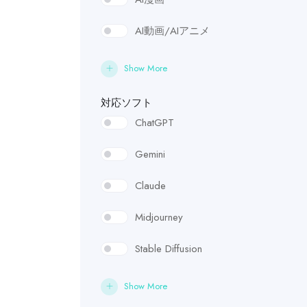
AI動画/AIアニメ
AI 3DCG
Show More
AI音楽
対応ソフト
ChatGPT
AIライティング
‎Gemini
AIエンジニアリング
Claude
AI研修講師
Midjourney
AI企画
Stable Diffusion
AIディレクター
FLUX
AIプロデューサー
Show More