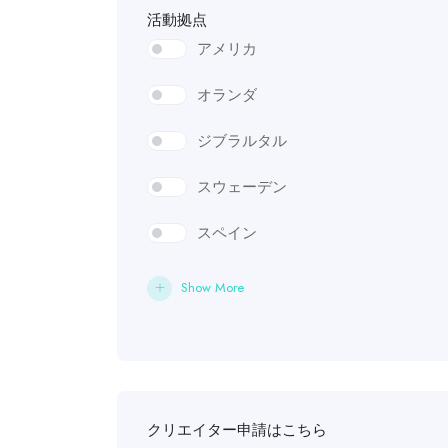
LoRA
活動拠点
アメリカ
Floyo
オランダ
Seedream
ジブラルタル
Firefly
スウェーデン
Photoshop
スペイン
Illustrator
台湾
Canva AI
Show More
日本
SeaArt AI
パキスタン
Higgsfield
ベネズエラ
Freepik
クリエイター申請はこちら