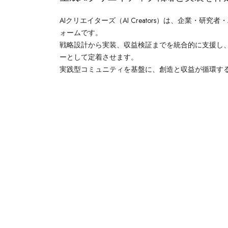
エイターズ...
Sora
AIクリエイターズ（AI Creators）は、企業・研
ォームです。
Veo
戦略設計から実装、収益検証までを統合的に支援し
ーとして定着させます。
Kling AI
実践型コミュニティを基盤に、創造と収益が循環す
Luma AI
Runway
Pika
Hailuo AI
Vidu AI
Haiper AI
Pixverse