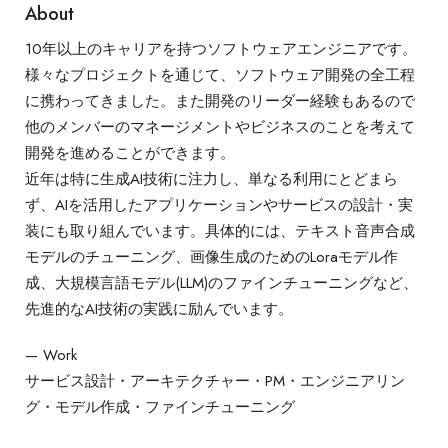
About
10年以上のキャリアを持つソフトウェアエンジニアです。
様々な
プロジェクトを通じて、ソフトウェア開発の全工程
に携わってきま
した。また開発のリーダー経験もあるので
他のメンバーのマネージ
メントやビジネスのことを考えて
開発を進めることができます。
近
年は特に生成AI技術に注力し、単なる利用にとどまら
ず、AIを
活用したアプリケーションやサービスの設計・実
装にも取り組んで
います。具体的には、テキスト音声合成
モデルのチューニング、画
像生成のためのLoraモデル作
成、大規模言語モデル(LLM)
のファインチューニングなど、
先進的なAI技術の実践に励んでい
ます。
— Work
サービス設計・アーキテクチャー・PM・エンジニアリン
グ・モデル作成・ファインチューニング