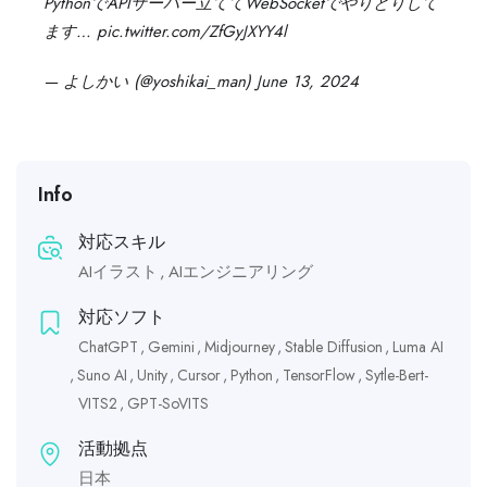
PythonでAPIサーバー立ててWebSocketでやりとりして
ます…
pic.twitter.com/ZfGyJXYY4l
— よしかい (@yoshikai_man)
June 13, 2024
Info
対応スキル
AIイラスト
AIエンジニアリング
対応ソフト
ChatGPT
‎Gemini
Midjourney
Stable Diffusion
Luma AI
Suno AI
Unity
Cursor
Python
TensorFlow
Sytle-Bert-
VITS2
GPT-SoVITS
活動拠点
日本