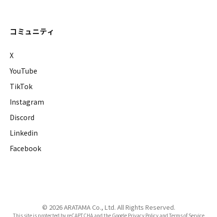
コミュニティ
X
YouTube
TikTok
Instagram
Discord
Linkedin
Facebook
© 2026 ARATAMA Co., Ltd. All Rights Reserved.
This site is protected by reCAPTCHA and the Google Privacy Policy and Terms of Service