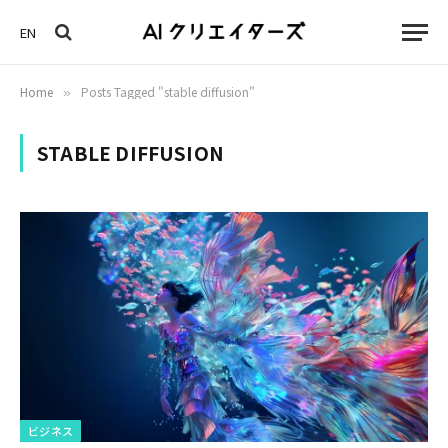
EN
Home
Posts Tagged "stable diffusion"
»
STABLE DIFFUSION
ビジネス